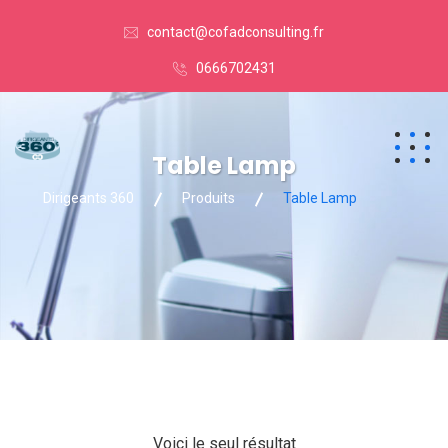
contact@cofadconsulting.fr
0666702431
Table Lamp
Dirigeants 360
Produits
Table Lamp
Voici le seul résultat