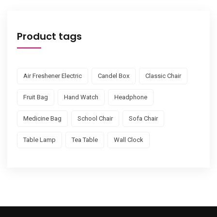
Product tags
Air Freshener Electric
Candel Box
Classic Chair
Fruit Bag
Hand Watch
Headphone
Medicine Bag
School Chair
Sofa Chair
Table Lamp
Tea Table
Wall Clock