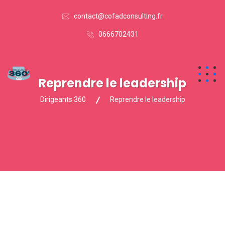
contact@cofadconsulting.fr
0666702431
Reprendre le leadership
Dirigeants 360
Reprendre le leadership