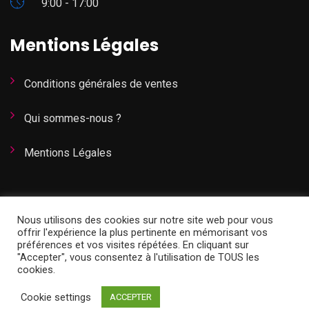
9:00 - 17:00
Mentions Légales
Conditions générales de ventes
Qui sommes-nous ?
Mentions Légales
Nous utilisons des cookies sur notre site web pour vous
offrir l'expérience la plus pertinente en mémorisant vos
© Copyright 2021 Dirigeants360° est une marque et
préférences et vos visites répétées. En cliquant sur
"Accepter", vous consentez à l'utilisation de TOUS les
méthode déposée à l’INPI propriété de Cofad Consulting.
cookies.
Tous droits réservés.
Cookie settings
ACCEPTER