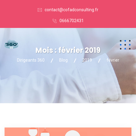
contact@cofadconsulting.fr
0666702431
Mois :
février 2019
Dirigeants 360
Blog
2019
février